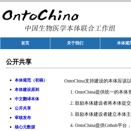
首页
关于我们
本体规
公开共享
本体规范（初稿）
OntoChina支持建设的本体
本体建设原则
1. OntoChina提供统一的
中文翻译本体
2. 鼓励本体建设者将本体
公开共享
3. 鼓励本体建设者建立本
审核发布
4. OntoChina提供Git
核心元数据